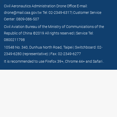
:::
Civil Aeronautics Administration Drone Office E-mail:
drone@mail.caa.gov.tw Tel: 02-2349-6317| Customer Service
Center: 0809-086-507​
Civil Aviation Bureau of the Ministry of Communications of the
Republic of China ©2019 All rights reserved | Service Tel:
0800211798​
10548 No. 340, Dunhua North Road, Taipei | Switchboard: 02-
2349-6280 (representative) | Fax: 02-2349-6277​
It is recommended to use Firefox 39+, Chrome 44+ and Safari .​​