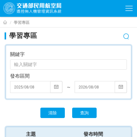
學
:::
學習專區
習
學習專區
專
區
關鍵字
輸
入
關
發布區間
鍵
輸
輸
~
字
入
入
發
發
布
布
清除​
查詢​​
區
區
間
間
主題​
發布時間​