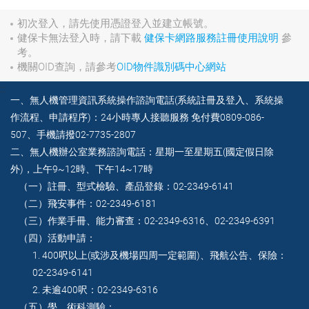
初次登入，請先使用憑證登入並建立帳號。​
健保卡無法登入時，請下載
健保卡網路服務註冊使用說明
參
考。​
機關OID查詢，請參考
OID物件識別碼中心網站
:::
一、無人機管理資訊系統操作諮詢電話(系統註冊及登入、系統操
作流程、申請程序)：24小時專人接聽服務 免付費0809-086-
507、手機請撥02-7735-2807
二、無人機辦公室業務諮詢電話：星期一至星期五(國定假日除
外)，上午9~12時、下午14~17時
（一）註冊、型式檢驗、產品登錄：02-2349-6141
（二）飛安事件：02-2349-6181
（三）作業手冊、能力審查：02-2349-6316、02-2349-6391
（四）活動申請：
1. 400呎以上(或涉及機場四周一定範圍)、飛航公告、保險：
02-2349-6141
2. 未逾400呎：02-2349-6316
（五）學、術科測驗：